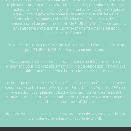
traitement de données à caractère personnel vous concernant conforme au
Règlement Européen (UE) 2016/679 du 27 Avril 2016, aux principes de la Loi
Informatique et Libertés et plus largement à toutes les dispositions légales en
vigueur, afin de gérer et répondre à vos demandes effectuées via ce
formulaire. Les données collectées sont destinées au service de la
communication et au personnel habilité de PLURIAL NOVILIA. Nous sommes
tenus au secret professionnel. Les renseignements obtenus resteront
strictement confidentiels.
Les courriers électroniques sont conservés sur support informatique le temps
pour PLURIAL NOVILIA de vous fournir une réponse.
Vous pouvez accéder aux données vous concernant ou demander leur
effacement. Vous disposez également d'un droit d'opposition, d'un droit de
rectification et d'un droit à la limitation de vos données.
Ces droits peuvent être exercés, en justifiant de votre identité. Pour les exercer,
vous pouvez contacter notre Délégué à la Protection des Données (DPO) par
voie électronique : plurial-novilia.dpo@plurial.fr ou par courrier postal
PLURIAL NOVILIA - DPO 2 Place Paul Jamot - CS80017 -51723 REIMS. Joignez
la photocopie d'une pièce d'identité.
Sous réserve d'un manquement aux dispositions ci-dessus, vous avez le droit
d'introduire une réclamation auprès de la CNIL.