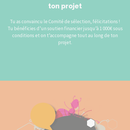
ton projet
Tu as convaincu le Comité de sélection, félicitations !
Tu bénéficies d’un soutien financier jusqu’à 1 000€ sous
conditions et on t’accompagne tout au long de ton
projet.